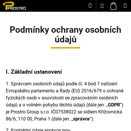
K
Přejít
Hledat
M
Přihlášení
na
o
Zpět
Zpět
obsah
Nákup
š
í
Podmínky ochrany osobních
košík
C
k
údajů
o
p
o
t
I.
Základní ustanovení
ř
e
1. Správcem osobních údajů podle čl. 4 bod 7 nařízení
b
Evropského parlamentu a Rady (EU) 2016/679 o ochraně
u
fyzických osob v souvislosti se zpracováním osobních
údajů a o volném pohybu těchto údajů (dále jen: „
GDPR
”)
j
je Prostro Group s.r.o. IČ
07538022 se sídlem
Křížovnická
e
86/6, 110 00, Praha 1 (dále jen: „
správce
“).
t
2. Kontaktní údaje správce jsou