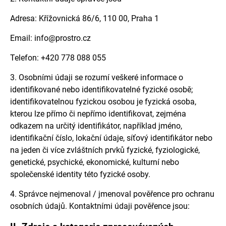
e
n
Adresa:
Křížovnická 86/6, 110 00, Praha 1
a
Email: info@prostro.cz
j
í
Telefon:
+420 778 088 055
t
3. Osobními údaji se rozumí veškeré informace o
?
identifikované nebo identifikovatelné fyzické osobě;
identifikovatelnou fyzickou osobou je fyzická osoba,
kterou lze přímo či nepřímo identifikovat, zejména
odkazem na určitý identifikátor, například jméno,
HLEDAT
identifikační číslo, lokační údaje, síťový identifikátor nebo
na jeden či více zvláštních prvků fyzické, fyziologické,
genetické, psychické, ekonomické, kulturní nebo
společenské identity této fyzické osoby.
D
o
4. Správce nejmenoval / jmenoval pověřence pro ochranu
p
osobních údajů. Kontaktními údaji pověřence jsou:
o
r