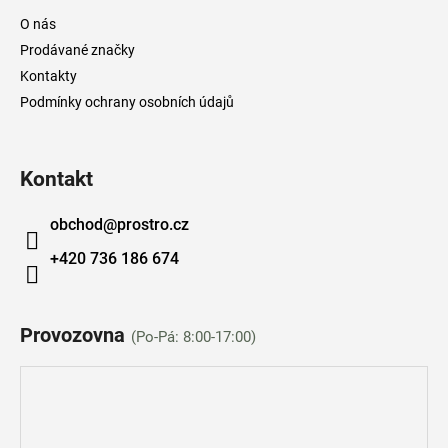
a
O nás
t
Prodávané značky
í
Kontakty
Podmínky ochrany osobních údajů
Kontakt
obchod
@
prostro.cz
+420 736 186 674
Provozovna
(Po-Pá: 8:00-17:00)