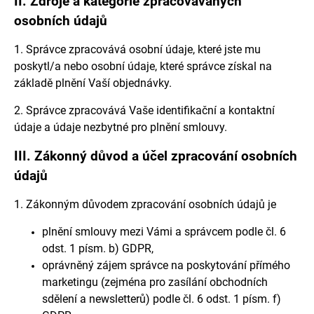
II.
Zdroje a kategorie zpracovávaných
u
osobních údajů
č
u
1. Správce zpracovává osobní údaje, které jste mu
j
poskytl/a nebo osobní údaje, které správce získal na
e
základě plnění Vaší objednávky.
m
e
2. Správce zpracovává Vaše identifikační a kontaktní
údaje a údaje nezbytné pro plnění smlouvy.
III.
Zákonný důvod a účel zpracování osobních
údajů
1. Zákonným důvodem zpracování osobních údajů je
plnění smlouvy mezi Vámi a správcem podle čl. 6
odst. 1 písm. b) GDPR,
oprávněný zájem správce na poskytování přímého
marketingu (zejména pro zasílání obchodních
sdělení a newsletterů) podle čl. 6 odst. 1 písm. f)