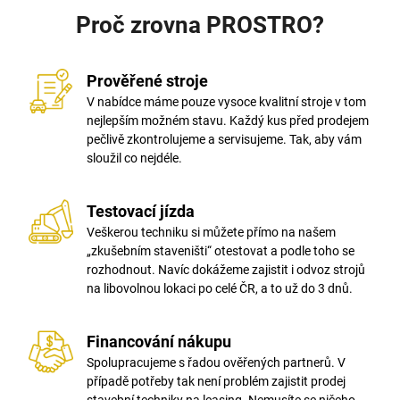
u
Proč zrovna PROSTRO?
č
u
j
Prověřené stroje
e
V nabídce máme pouze vysoce kvalitní stroje v tom
m
nejlepším možném stavu. Každý kus před prodejem
e
pečlivě zkontrolujeme a servisujeme. Tak, aby vám
sloužil co nejdéle.
Testovací jízda
Veškerou techniku si můžete přímo na našem
„zkušebním staveništi“ otestovat a podle toho se
rozhodnout. Navíc dokážeme zajistit i odvoz strojů
na libovolnou lokaci po celé ČR, a to už do 3 dnů.
Financování nákupu
Spolupracujeme s řadou ověřených partnerů. V
případě potřeby tak není problém zajistit prodej