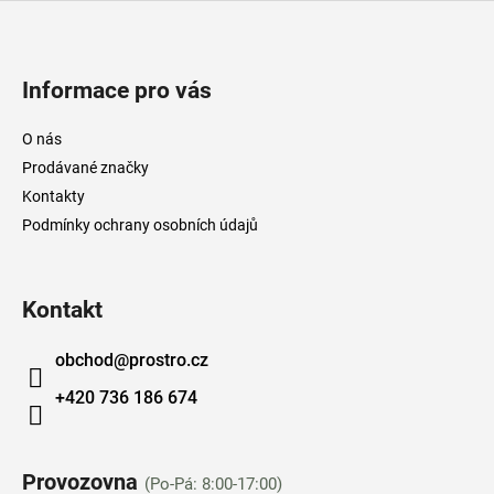
Z
á
Informace pro vás
p
a
O nás
t
Prodávané značky
í
Kontakty
Podmínky ochrany osobních údajů
Kontakt
obchod
@
prostro.cz
+420 736 186 674
Provozovna
(Po-Pá: 8:00-17:00)