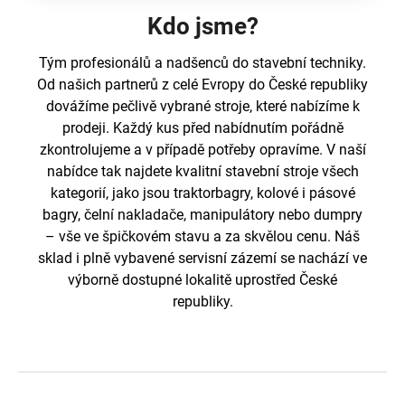
e
n
Kdo jsme?
a
Tým profesionálů a nadšenců do stavební techniky.
j
Od našich partnerů z celé Evropy do České republiky
í
dovážíme pečlivě vybrané stroje, které nabízíme k
t
prodeji. Každý kus před nabídnutím pořádně
?
zkontrolujeme a v případě potřeby opravíme. V naší
nabídce tak najdete kvalitní stavební stroje všech
kategorií, jako jsou traktorbagry, kolové i pásové
bagry, čelní nakladače, manipulátory nebo dumpry
– vše ve špičkovém stavu a za skvělou cenu. Náš
HLEDAT
sklad i plně vybavené servisní zázemí se nachází ve
výborně dostupné lokalitě uprostřed České
republiky.
D
o
p
o
r