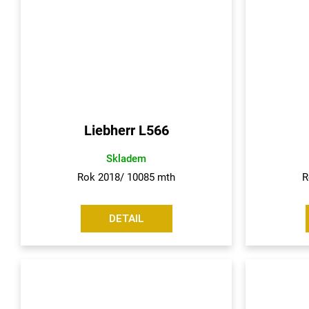
h
r
a
d
n
Liebherr L566
í
Skladem
Rok 2018/ 10085 mth
R
d
í
DETAIL
l
y