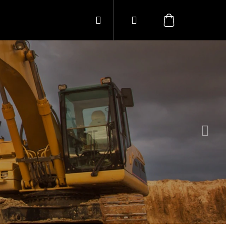
Hledat
Přihlášení
Následující
Nákupní
košík