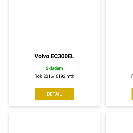
u
š
e
n
s
Volvo EC300EL
t
Skladem
v
Rok 2016/ 6192 mth
í
DETAIL
a
n
á